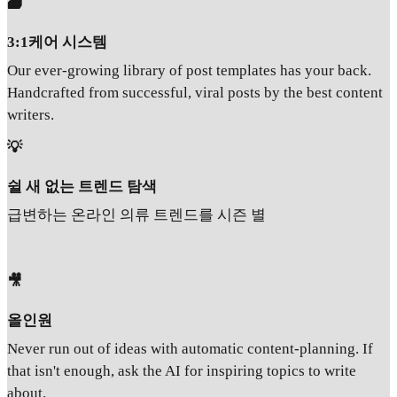
🗃️
3:1케어 시스템
Our ever-growing library of post templates has your back.
Handcrafted from successful, viral posts by the best content
writers.
💡
쉴 새 없는 트렌드 탐색
급변하는 온라인 의류 트렌드를 시즌 별
🎥
올인원
Never run out of ideas with automatic content-planning. If
that isn't enough, ask the AI for inspiring topics to write
about.