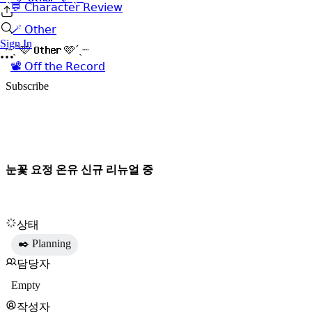
💬 𝖢𝗁𝖺𝗋𝖺𝖼𝗍𝖾𝗋 𝖱𝖾𝗏𝗂𝖾𝗐
🪄 𝖮𝗍𝗁𝖾𝗋
Sign In
┈ˏˋ🩷 𝐎𝐭𝐡𝐞𝐫 🩷´ˎ┈
📽️ 𝖮𝖿𝖿 𝗍𝗁𝖾 𝖱𝖾𝖼𝗈𝗋𝖽
Subscribe
눈꽃 요정 온유 신규 리뉴얼 중
상태
✒️ Planning
담당자
Empty
작성자