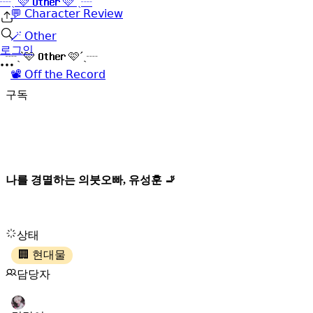
┈ˏˋ🩷 𝐎𝐭𝐡𝐞𝐫 🩷´ˎ┈
💬 𝖢𝗁𝖺𝗋𝖺𝖼𝗍𝖾𝗋 𝖱𝖾𝗏𝗂𝖾𝗐
🪄 𝖮𝗍𝗁𝖾𝗋
로그인
┈ˏˋ🩷 𝐎𝐭𝐡𝐞𝐫 🩷´ˎ┈
📽️ 𝖮𝖿𝖿 𝗍𝗁𝖾 𝖱𝖾𝖼𝗈𝗋𝖽
구독
나를 경멸하는 의붓오빠, 유성훈 🚬
상태
🏢 현대물
담당자