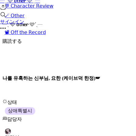
┈ˏˋ🩷 𝐎𝐭𝐡𝐞𝐫 🩷´ˎ┈
💬 𝖢𝗁𝖺𝗋𝖺𝖼𝗍𝖾𝗋 𝖱𝖾𝗏𝗂𝖾𝗐
🪄 𝖮𝗍𝗁𝖾𝗋
サインイン
┈ˏˋ🩷 𝐎𝐭𝐡𝐞𝐫 🩷´ˎ┈
📽️ 𝖮𝖿𝖿 𝗍𝗁𝖾 𝖱𝖾𝖼𝗈𝗋𝖽
購読する
나를 유혹하는 신부님, 요한 (케이브덕 한정)🪽
상태
상애특별시
담당자