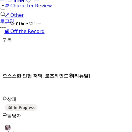
┈ˏˋ🩷 𝐎𝐭𝐡𝐞𝐫 🩷´ˎ┈
💬 𝖢𝗁𝖺𝗋𝖺𝖼𝗍𝖾𝗋 𝖱𝖾𝗏𝗂𝖾𝗐
🪄 𝖮𝗍𝗁𝖾𝗋
로그인
┈ˏˋ🩷 𝐎𝐭𝐡𝐞𝐫 🩷´ˎ┈
📽️ 𝖮𝖿𝖿 𝗍𝗁𝖾 𝖱𝖾𝖼𝗈𝗋𝖽
구독
으스스한 인형 저택, 로즈와인드🏵️[리뉴얼]
상태
📖 In Progress
담당자