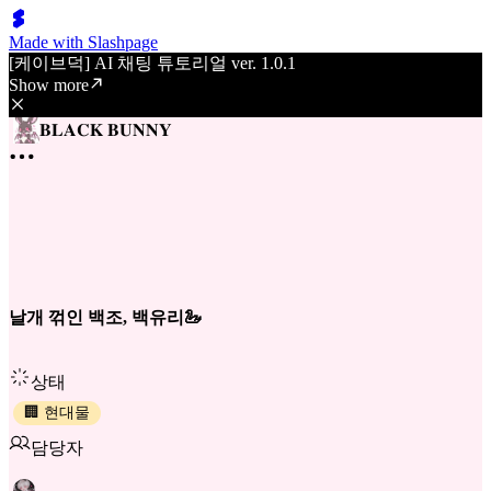
Made with Slashpage
[케이브덕] AI 채팅 튜토리얼 ver. 1.0.1
Show more
𝐁𝐋𝐀𝐂𝐊 𝐁𝐔𝐍𝐍𝐘
날개 꺾인 백조, 백유리🦢
상태
🏢 현대물
담당자