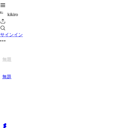
K
i
kikiro
サインイン
無題
無題