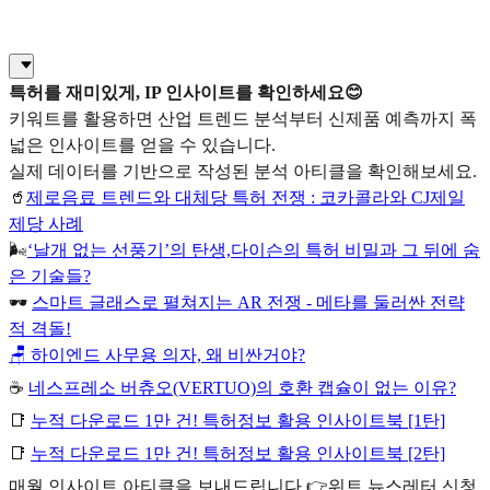
특허를 재미있게, IP 인사이트를 확인하세요😊
키워트를 활용하면 산업 트렌드 분석부터 신제품 예측까지 폭
넓은 인사이트를 얻을 수 있습니다.
실제 데이터를 기반으로 작성된 분석 아티클을 확인해보세요.
🥤
제로음료 트렌드와 대체당 특허 전쟁 : 코카콜라와 CJ제일
제당 사례
🌬
‘날개 없는 선풍기’의 탄생,다이슨의 특허 비밀과 그 뒤에 숨
은 기술들?
🕶️
스마트 글래스로 펼쳐지는 AR 전쟁 - 메타를 둘러싼 전략
적 격돌!
🪑 하이엔드 사무용 의자, 왜 비싼거야?
☕
네스프레소 버츄오(VERTUO)의 호환 캡슐이 없는 이유?
📑
누적 다운로드 1만 건! 특허정보 활용 인사이트북 [1탄]
📑
누적 다운로드 1만 건! 특허정보 활용 인사이트북 [2탄]
매월 인사이트 아티클을 보내드립니다 👉워트 뉴스레터 신청