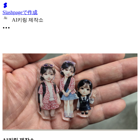
Slashpageで作成
A
i
AI키링 제작소