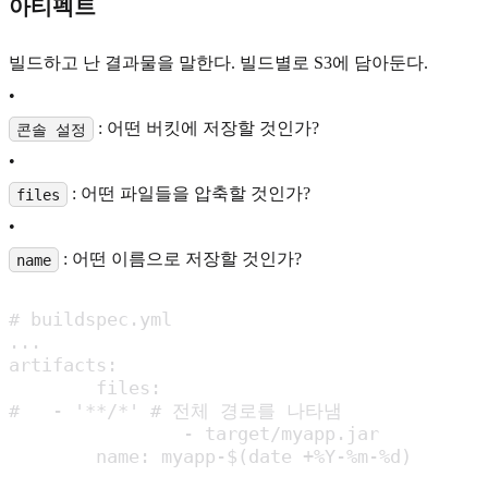
아티펙트
빌드하고 난 결과물을 말한다. 빌드별로 S3에 담아둔다.
•
: 어떤 버킷에 저장할 것인가?
콘솔 설정
•
: 어떤 파일들을 압축할 것인가?
files
•
: 어떤 이름으로 저장할 것인가?
name
# buildspec.yml

...

artifacts:

	files:

#   - '**/*' # 전체 경로를 나타냄

		- target/myapp.jar

	name: myapp-$(date +%Y-%m-%d)