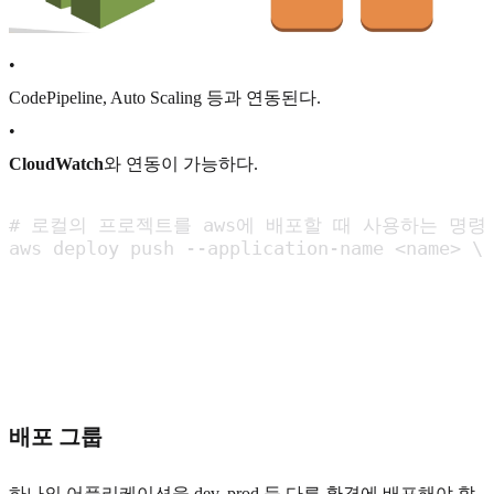
•
CodePipeline, Auto Scaling 등과 연동된다.
•
CloudWatch
와 연동이 가능하다.
# 로컬의 프로젝트를 aws에 배포할 때 사용하는 명령어
aws deploy push --application-name <name> \

								--s3-location <s3 location to
								--ignore-hidde
								--region eu
배포 그룹
하나의 어플리케이션을 dev, prod 등 다른 환경에 배포해야 할