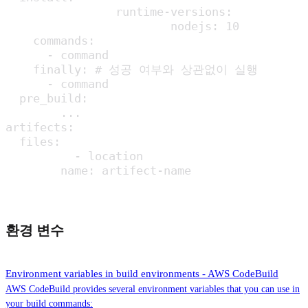
		runtime-versions:

			nodejs: 10

    commands:

      - command

    finally: # 성공 여부와 상관없이 실행

      - command

  pre_build:

	...

artifects:

  files:

	  - location

	name: artifect-name
환경 변수
Environment variables in build environments - AWS CodeBuild
AWS CodeBuild provides several environment variables that you can use in
your build commands: