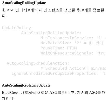
AutoScalingRollingUpdate
한 ASG 안에서 n개씩 새 인스턴스를 생성한 후, n개를 종료한
다.
UpdatePolicy:

	AutoScalingRollingUpdate:

		MinInstancesInService: '1' # 최소한 실행되어야 하는 인스턴스 수

		MaxBatchSize: '2' # 한 번에 만들 인스턴스 수

		PauseTime: PT1M

		WaitOnResourceSignals: 'true' # cfn-signal을 기다리는가?

  AutoScalingScheduleAction:

		# Scheduled Action이 min/max/desired를 바꾸는 것을 막는다.

    IgnoreUnmodifiedGroupSizeProperties: 'tr
AutoScalingReplacingUpdate
Blue/Green 배포처럼 새로운 ASG를 만든 후, 기존의 ASG를 대
체한다.