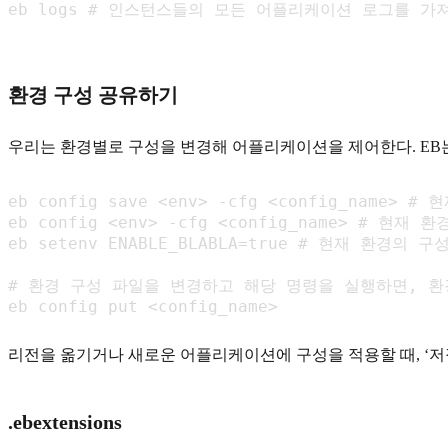
eb logs # 인스턴스들의 모든 어플리케이션 로그를 가
환경 구성 공유하기
우리는 환경별로 구성을 변경해 어플리케이션을 제어한다. EB는
eb config save <env> -cfg <config_nam
eb config <env> -cfg <config_name> # 현
eb setenv ENABLE_BLABLA=true # 현재 환경의 
# 환경 구성 파일을 변경하고 해당 명령을 실행하면, 환
eb config put <config_name> 
리전을 옮기거나 새로운 어플리케이션에 구성을 적용할 때, ‘저
.ebextensions