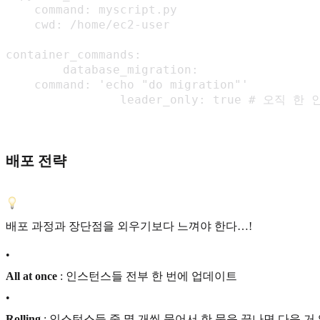
    command: myscript.py

    cwd: /home/ec2-user

container_commands:

	database_migration:

    command: 'echo "do migration"'

		leader_only: true # 오직
배포 전략
배포 과정과 장단점을 외우기보다 느껴야 한다…!
•
All at once
: 인스턴스들 전부 한 번에 업데이트
•
Rolling
: 인스턴스들 중 몇 개씩 묶어서 한 묶음 끝나면 다음 거