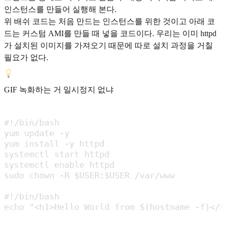
인스턴스를 만들어 실행해 본다.
위 배쉬 코드는 처음 만드는 인스턴스를 위한 것이고 아래 코
드는 커스텀 AMI를 만들 때 넣을 코드이다. 우리는 이미 httpd
가 설치된 이미지를 가져오기 때문에 따로 설치 과정을 거칠
필요가 없다.
GIF 녹화하는 거 일시정지 없냐
#!/bin/bash

yum update -y

yum install -y httpd

systemctl start httpd

systemctl enable httpd

sudo chown -R $USER:$USER /var/www

#!/bin/bash

echo "<h1>Hello World from $(hostname -f)</h