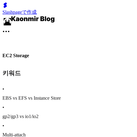
Slashpageで作成
EC2 Storage
키워드
•
EBS vs EFS vs Instance Store
•
gp2/gp3 vs io1/io2
•
Multi-attach