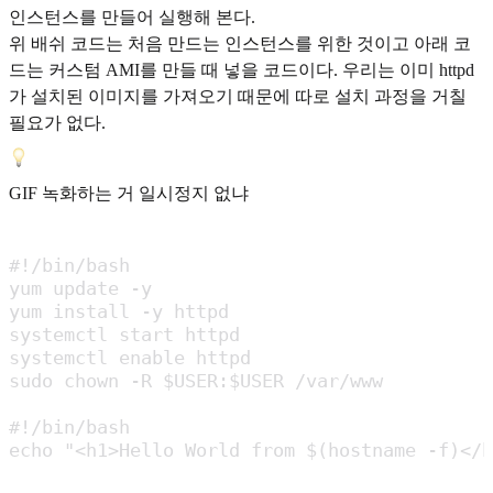
인스턴스를 만들어 실행해 본다.
위 배쉬 코드는 처음 만드는 인스턴스를 위한 것이고 아래 코
드는 커스텀 AMI를 만들 때 넣을 코드이다. 우리는 이미 httpd
가 설치된 이미지를 가져오기 때문에 따로 설치 과정을 거칠
필요가 없다.
GIF 녹화하는 거 일시정지 없냐
#!/bin/bash

yum update -y

yum install -y httpd

systemctl start httpd

systemctl enable httpd

sudo chown -R $USER:$USER /var/www

#!/bin/bash

echo "<h1>Hello World from $(hostname -f)</h