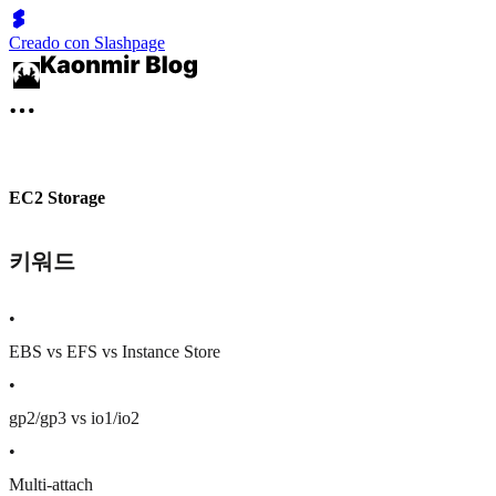
Creado con Slashpage
EC2 Storage
키워드
•
EBS vs EFS vs Instance Store
•
gp2/gp3 vs io1/io2
•
Multi-attach