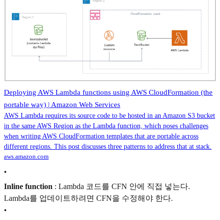
Deploying AWS Lambda functions using AWS CloudFormation (the
portable way) | Amazon Web Services
AWS Lambda requires its source code to be hosted in an Amazon S3 bucket
in the same AWS Region as the Lambda function, which poses challenges
when writing AWS CloudFormation templates that are portable across
different regions. This post discusses three patterns to address that at stack.
aws.amazon.com
•
Inline function
: Lambda 코드를 CFN 안에 직접 넣는다.
Lambda를 업데이트하려면 CFN을 수정해야 한다.
•