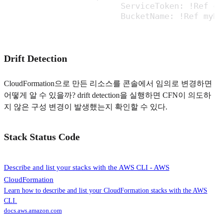
			ServiceToken: !Ref cleanupbucket_arn # Lambda 함수의 arn

			BucketName: !Ref m
Drift Detection
CloudFormation으로 만든 리소스를 콘솔에서 임의로 변경하면
어떻게 알 수 있을까? drift detection을 실행하면 CFN이 의도하
지 않은 구성 변경이 발생했는지 확인할 수 있다.
Stack Status Code
Describe and list your stacks with the AWS CLI - AWS
CloudFormation
Learn how to describe and list your CloudFormation stacks with the AWS
CLI.
docs.aws.amazon.com