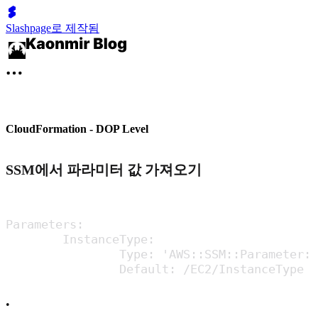
Slashpage로 제작됨
CloudFormation - DOP Level
SSM에서 파라미터 값 가져오기
Parameters:

	InstanceType:

		Type: 'AWS::SSM::Parameter::Value<String>'

		Default: /EC2/InstanceType
•