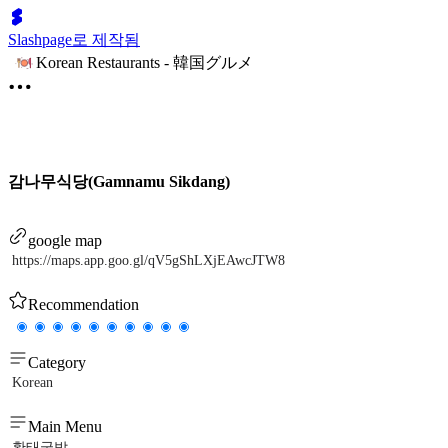
Slashpage로 제작됨
Korean Restaurants - 韓国グルメ
감나무식당(Gamnamu Sikdang)
google map
https://maps.app.goo.gl/qV5gShLXjEAwcJTW8
Recommendation
Category
Korean
Main Menu
황태국밥