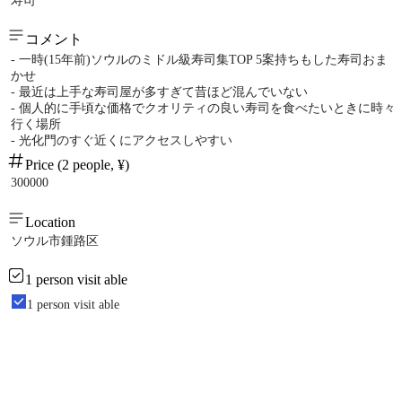
寿司
コメント
- 一時(15年前)ソウルのミドル級寿司集TOP 5案持ちもした寿司おま
かせ
- 最近は上手な寿司屋が多すぎて昔ほど混んでいない
- 個人的に手頃な価格でクオリティの良い寿司を食べたいときに時々
行く場所
- 光化門のすぐ近くにアクセスしやすい
Price (2 people, ¥)
300000
Location
ソウル市鍾路区
1 person visit able
1 person visit able