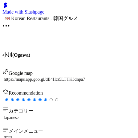
Made with Slashpage
Korean Restaurants - 韓国グルメ
小川(Ogawa)
Google map
https://maps.app.goo.gl/dE4Hcs5LTTK3dnpa7
Recommendation
カテゴリー
Japanese
メインメニュー