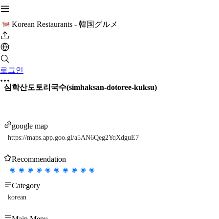
Korean Restaurants - 韓国グルメ
로그인
심학산도토리국수(simhaksan-dotoree-kuksu)
google map
https://maps.app.goo.gl/a5AN6Qeg2YqXdguE7
Recommendation
Category
korean
Main Menu