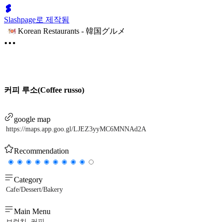
Slashpage로 제작됨
Korean Restaurants - 韓国グルメ
커피 루소(Coffee russo)
google map
https://maps.app.goo.gl/LJEZ3yyMC6MNNAd2A
Recommendation
Category
Cafe/Dessert/Bakery
Main Menu
브런치, 커피