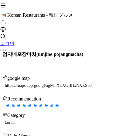
Korean Restaurants - 韓国グルメ
로그인
엄지네포장마차(umjine-pojangmacha)
google map
https://maps.app.goo.gl/agMTXEXGBHxNXZSb8
Recommendation
Category
korean
Main Menu