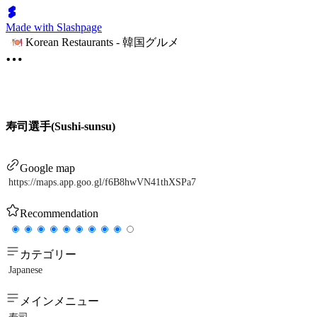
Made with Slashpage
Korean Restaurants - 韓国グルメ
寿司選手(Sushi-sunsu)
Google map
https://maps.app.goo.gl/f6B8hwVN41thXSPa7
Recommendation
カテゴリー
Japanese
メインメニュー