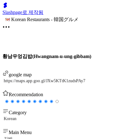
Slashpage로 제작됨
Korean Restaurants - 韓国グルメ
황남우엉김밥(Hwangnam-u-ung-gibbam)
google map
https://maps.app.goo.gl/JXw5KTtK1zudsPAy7
Recommendation
Category
Korean
Main Menu
김밥