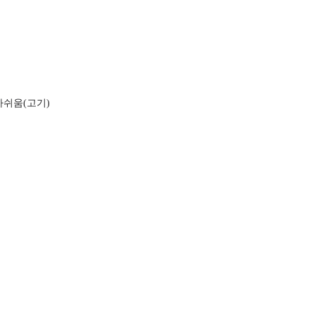
아쉬움(고기)