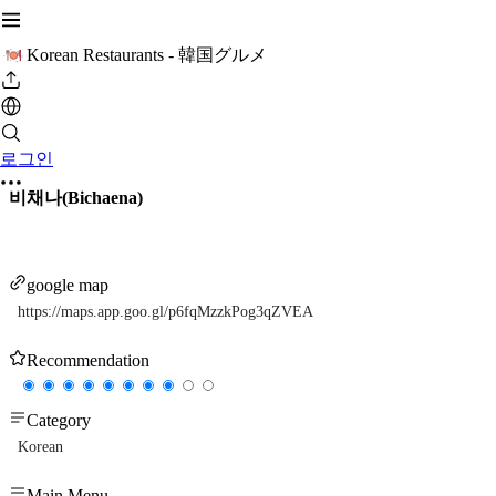
Korean Restaurants - 韓国グルメ
로그인
비채나(Bichaena)
google map
https://maps.app.goo.gl/p6fqMzzkPog3qZVEA
Recommendation
Category
Korean
Main Menu