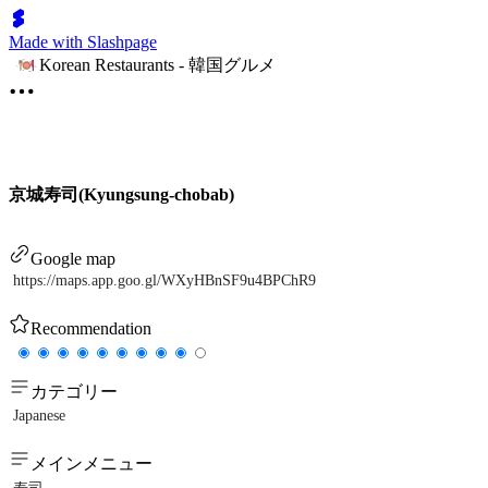
Made with Slashpage
Korean Restaurants - 韓国グルメ
京城寿司(Kyungsung-chobab)
Google map
https://maps.app.goo.gl/WXyHBnSF9u4BPChR9
Recommendation
カテゴリー
Japanese
メインメニュー