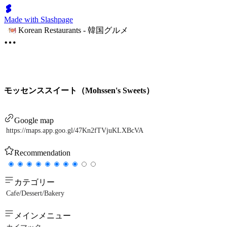
Made with Slashpage
Korean Restaurants - 韓国グルメ
モッセンススイート（Mohssen's Sweets）
Google map
https://maps.app.goo.gl/47Kn2fTVjuKLXBcVA
Recommendation
カテゴリー
Cafe/Dessert/Bakery
メインメニュー