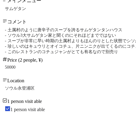
メインメニュー
サムゲタン
コメント
- 土属村のように唐辛子のスープを誇るサムゲタンタンハウス
- ソウル3大サムゲタン家と聞くのにそれほどまでではない
- スープが非常に早い時期の土属村よりもほんのりとした状態でシソ
- 珍しいのはキュウリとオイコチュ、片ニンニクが出てくるのにコ
- このレストランのコチュジャンがとても有名なので別売り
Price (2 people, ¥)
50000
Location
ソウル永登浦区
1 person visit able
1 person visit able