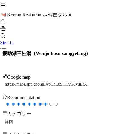
Korean Restaurants - 韓国グルメ
Sign In
援助湖三桂湯（Wonjo-hosu-samgyetang）
Google map
https://maps.app.goo.gl/XpC3E8SHHvGuvuLfA
Recommendation
カテゴリー
韓国