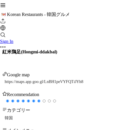
Korean Restaurants - 韓国グルメ
Sign In
紅米鶏足(Hongmi-ddakbal)
Google map
https://maps.app.goo.gl/LnBH1peVYFQTiJYh8
Recommendation
カテゴリー
韓国