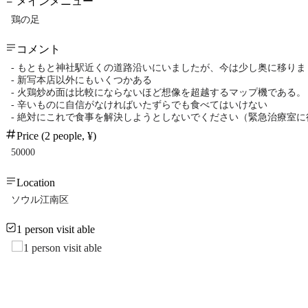
メインメニュー
鶏の足
コメント
- もともと神社駅近くの道路沿いにいましたが、今は少し奥に移りま
- 新写本店以外にもいくつかある
- 火鶏炒め面は比較にならないほど想像を超越するマップ機である。
- 辛いものに自信がなければいたずらでも食べてはいけない
- 絶対にこれで食事を解決しようとしないでください（緊急治療室
Price (2 people, ¥)
50000
Location
ソウル江南区
1 person visit able
1 person visit able