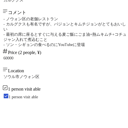
カルグクス
コメント
- ノウォン区の老舗レストラン
- カルグクスも有名ですが、パジョンとキムチジョンがとてもおいし
い
- 最初の席に座るとすぐに与える麦ご飯にごま油+熱ムキムチ+コチュ
ジャン入れて煮込むこと
- ソン・シギョンの食べるのにYouTubeに登場
Price (2 people, ¥)
60000
Location
ソウル市ノウォン区
1 person visit able
1 person visit able