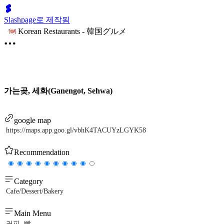
Slashpage로 제작됨
Korean Restaurants - 韓国グルメ
가는곶, 세화(Ganengot, Sehwa)
google map
https://maps.app.goo.gl/vbhK4TACUYzLGYK58
Recommendation
Category
Cafe/Dessert/Bakery
Main Menu
커피, 빵