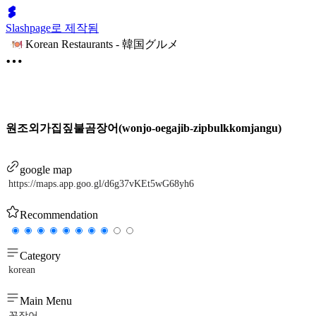
Slashpage로 제작됨
Korean Restaurants - 韓国グルメ
원조외가집짚불곰장어(wonjo-oegajib-zipbulkkomjangu)
google map
https://maps.app.goo.gl/d6g37vKEt5wG68yh6
Recommendation
Category
korean
Main Menu
꼼장어