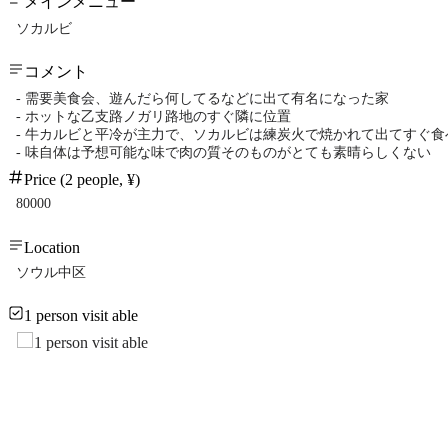
メインメニュー
ソカルビ
コメント
- 需要美食会、遊んだら何してるなどに出て有名になった家
- ホットな乙支路ノガリ路地のすぐ隣に位置
- 牛カルビと平冷が主力で、ソカルビは練炭火で焼かれて出てすぐ
- 味自体は予想可能な味で肉の質そのものがとても素晴らしくない
Price (2 people, ¥)
80000
Location
ソウル中区
1 person visit able
1 person visit able