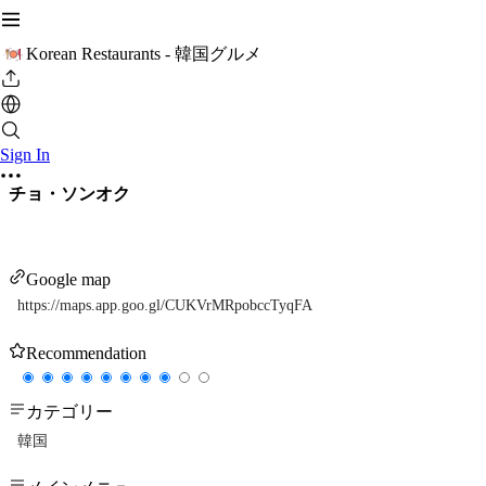
Korean Restaurants - 韓国グルメ
Sign In
チョ・ソンオク
Google map
https://maps.app.goo.gl/CUKVrMRpobccTyqFA
Recommendation
カテゴリー
韓国