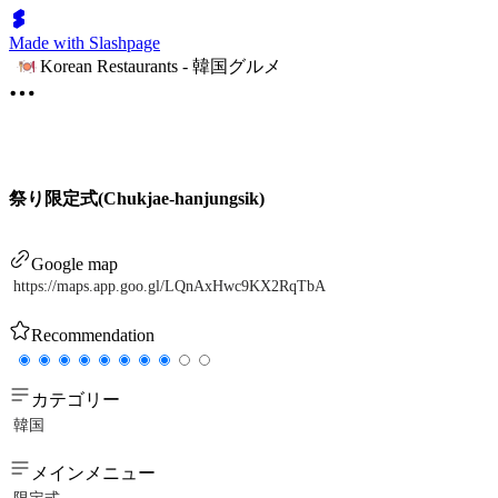
Made with Slashpage
Korean Restaurants - 韓国グルメ
祭り限定式(Chukjae-hanjungsik)
Google map
https://maps.app.goo.gl/LQnAxHwc9KX2RqTbA
Recommendation
カテゴリー
韓国
メインメニュー