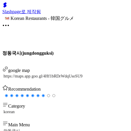
Slashpage로 제작됨
Korean Restaurants - 韓国グルメ
정동국시(jungdongguksi)
google map
https://maps.app.goo.gl/4Hf1bRDrWdqUsoSU9
Recommendation
Category
korean
Main Menu
안동국시