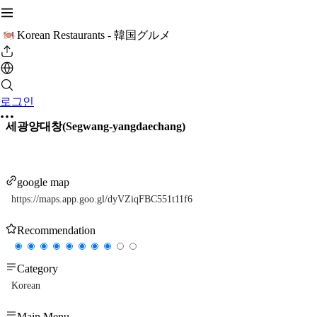
Korean Restaurants - 韓国グルメ
로그인
세광양대창(Segwang-yangdaechang)
google map
https://maps.app.goo.gl/dyVZiqFBC551t11f6
Recommendation
Category
Korean
Main Menu