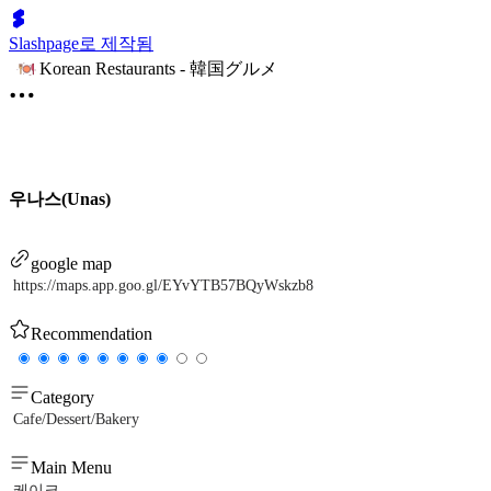
Slashpage로 제작됨
Korean Restaurants - 韓国グルメ
우나스(Unas)
google map
https://maps.app.goo.gl/EYvYTB57BQyWskzb8
Recommendation
Category
Cafe/Dessert/Bakery
Main Menu
케이크