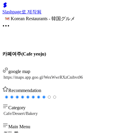
Slashpage로 제작됨
Korean Restaurants - 韓国グルメ
카페여주(Cafe yeoju)
google map
https://maps.app.goo.gl/WexWwrRXzCnibvs96
Recommendation
Category
Cafe/Dessert/Bakery
Main Menu
커피, 빵