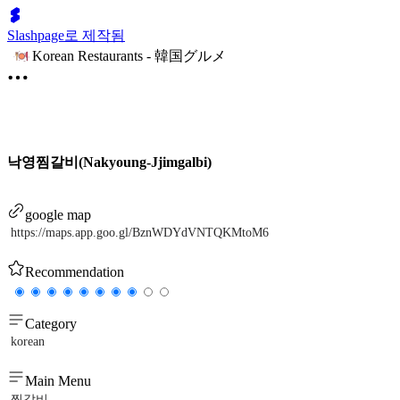
Slashpage로 제작됨
Korean Restaurants - 韓国グルメ
낙영찜갈비(Nakyoung-Jjimgalbi)
google map
https://maps.app.goo.gl/BznWDYdVNTQKMtoM6
Recommendation
Category
korean
Main Menu
찜갈비