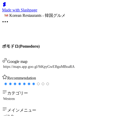
Made with Slashpage
Korean Restaurants - 韓国グルメ
ポモドロ(Pomodoro)
Google map
https://maps.app.goo.gl/9iKpyGwEBguMBoaRA
Recommendation
カテゴリー
Westren
メインメニュー