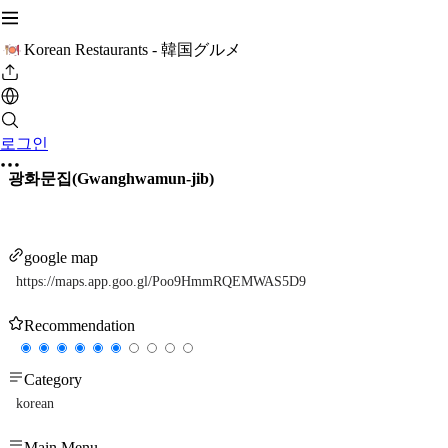
Korean Restaurants - 韓国グルメ
로그인
광화문집(Gwanghwamun-jib)
google map
https://maps.app.goo.gl/Poo9HmmRQEMWAS5D9
Recommendation
Category
korean
Main Menu