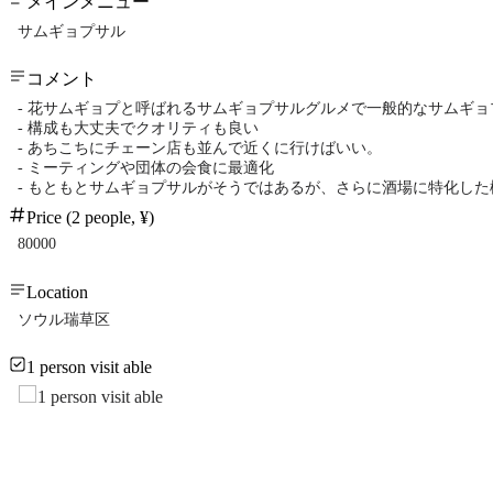
メインメニュー
サムギョプサル
コメント
- 花サムギョプと呼ばれるサムギョプサルグルメで一般的なサムギ
- 構成も大丈夫でクオリティも良い
- あちこちにチェーン店も並んで近くに行けばいい。
- ミーティングや団体の会食に最適化
- もともとサムギョプサルがそうではあるが、さらに酒場に特化した
Price (2 people, ¥)
80000
Location
ソウル瑞草区
1 person visit able
1 person visit able