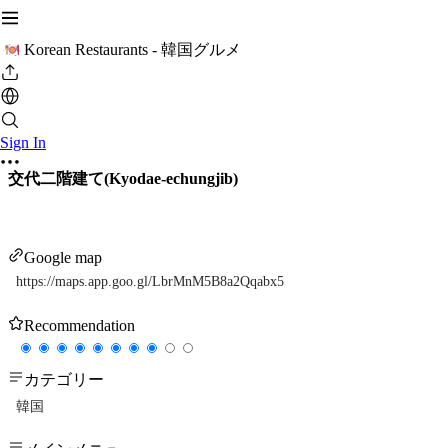
Korean Restaurants - 韓国グルメ
Sign In
交代二階建て(Kyodae-echungjib)
Google map
https://maps.app.goo.gl/LbrMnM5B8a2Qqabx5
Recommendation
カテゴリー
韓国