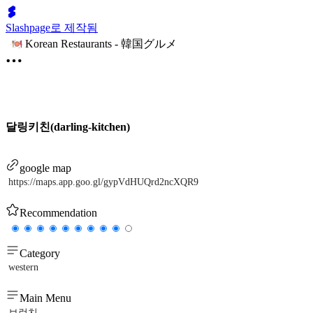
Slashpage로 제작됨
Korean Restaurants - 韓国グルメ
달링키친(darling-kitchen)
google map
https://maps.app.goo.gl/gypVdHUQrd2ncXQR9
Recommendation
Category
western
Main Menu
브런치