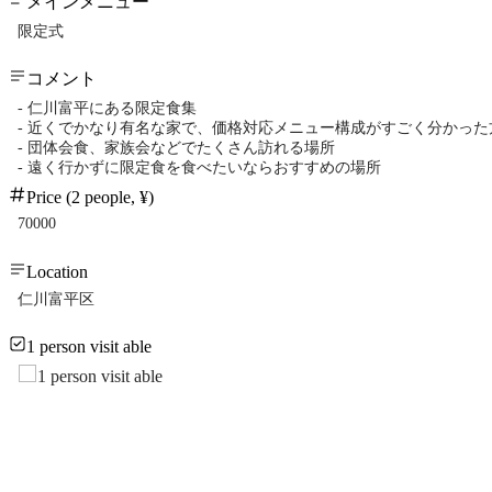
メインメニュー
限定式
コメント
- 仁川富平にある限定食集
- 近くでかなり有名な家で、価格対応メニュー構成がすごく分かった
- 団体会食、家族会などでたくさん訪れる場所
- 遠く行かずに限定食を食べたいならおすすめの場所
Price (2 people, ¥)
70000
Location
仁川富平区
1 person visit able
1 person visit able