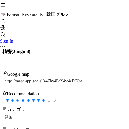
Korean Restaurants - 韓国グルメ
Sign In
精密(Jungmil)
Google map
https://maps.app.goo.gl/z4Zky4PeX4w4eECQA
Recommendation
カテゴリー
韓国