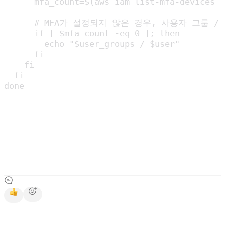
      mfa_count=$(aws iam list-mfa-devices -
      # MFA가 설정되지 않은 경우, 사용자 그룹 /
      if [ $mfa_count -eq 0 ]; then

        echo "$user_groups / $user"

      fi

    fi

  fi

done