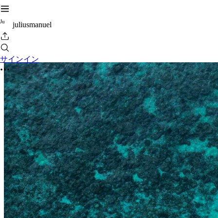
J
u
juliusmanuel
サインイン