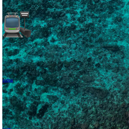
無題
xxfgg