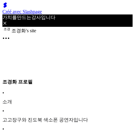
Créé avec Slashpage
가치를만드는강사입니다
조
경
조경화's site
조경화 프로필
•
소개
•
고고장구와 진도북 색소폰 공연자입니다
•