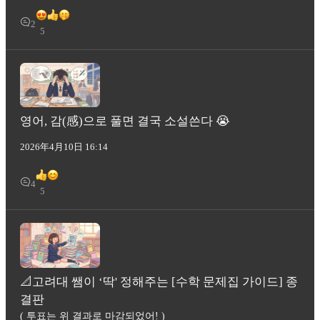
2
5
영어, 감(感)으로 풀면 결국 소설쓴다 😭
2026年4月10日 16:14
4
5
📐고려대 쌤이 ‘딱' 정해주는 [수학 문제집 가이드] 종
결판
( 투표는 위 결과로 마감되었어! )