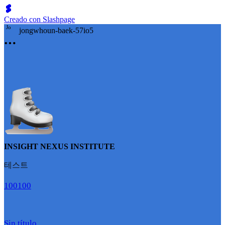
Creado con Slashpage
J
o
jongwhoun-baek-57io5
INSIGHT NEXUS INSTITUTE
테스트
100
100
Sin título