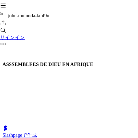
J
o
john-mulunda-kmf9u
サインイン
ASSSEMBLEES DE DIEU EN AFRIQUE
Slashpageで作成