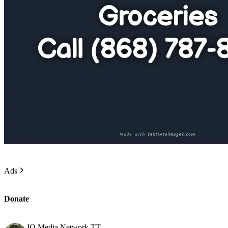
Ads
Donate
JO Media Network TT