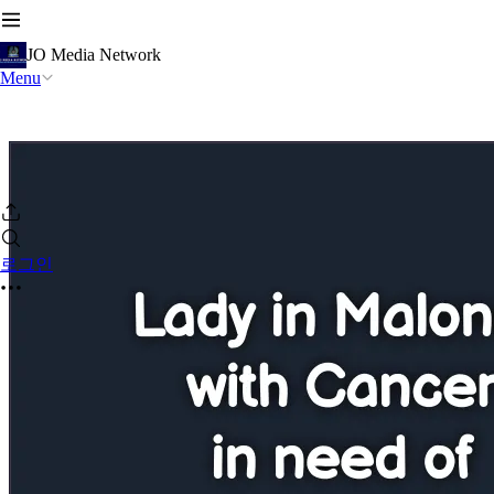
JO Media Network
Menu
로그인