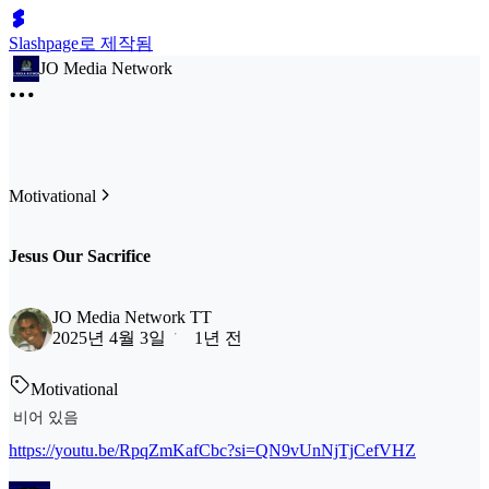
Slashpage로 제작됨
JO Media Network
Motivational
Jesus Our Sacrifice
JO Media Network TT
2025년 4월 3일
1년 전
Motivational
비어 있음
https://youtu.be/RpqZmKafCbc?si=QN9vUnNjTjCefVHZ